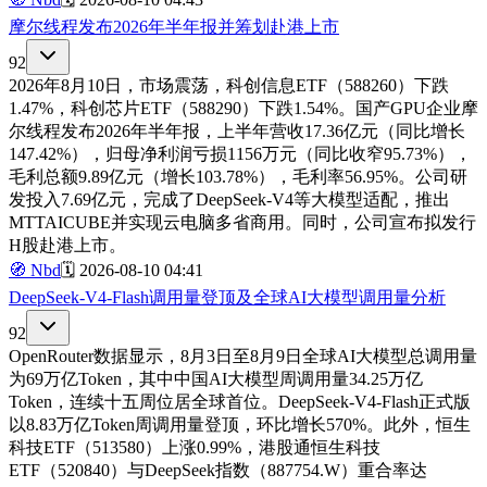
摩尔线程发布2026年半年报并筹划赴港上市
92
2026年8月10日，市场震荡，科创信息ETF（588260）下跌
1.47%，科创芯片ETF（588290）下跌1.54%。国产GPU企业摩
尔线程发布2026年半年报，上半年营收17.36亿元（同比增长
147.42%），归母净利润亏损1156万元（同比收窄95.73%），
毛利总额9.89亿元（增长103.78%），毛利率56.95%。公司研
发投入7.69亿元，完成了DeepSeek-V4等大模型适配，推出
MTTAICUBE并实现云电脑多省商用。同时，公司宣布拟发行
H股赴港上市。
🧭
Nbd
🗓️
2026-08-10 04:41
DeepSeek-V4-Flash调用量登顶及全球AI大模型调用量分析
92
OpenRouter数据显示，8月3日至8月9日全球AI大模型总调用量
为69万亿Token，其中中国AI大模型周调用量34.25万亿
Token，连续十五周位居全球首位。DeepSeek-V4-Flash正式版
以8.83万亿Token周调用量登顶，环比增长570%。此外，恒生
科技ETF（513580）上涨0.99%，港股通恒生科技
ETF（520840）与DeepSeek指数（887754.W）重合率达