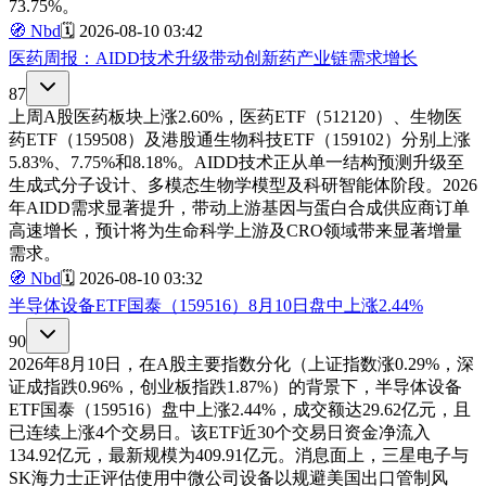
73.75%。
🧭
Nbd
🗓️
2026-08-10 03:42
医药周报：AIDD技术升级带动创新药产业链需求增长
87
上周A股医药板块上涨2.60%，医药ETF（512120）、生物医
药ETF（159508）及港股通生物科技ETF（159102）分别上涨
5.83%、7.75%和8.18%。AIDD技术正从单一结构预测升级至
生成式分子设计、多模态生物学模型及科研智能体阶段。2026
年AIDD需求显著提升，带动上游基因与蛋白合成供应商订单
高速增长，预计将为生命科学上游及CRO领域带来显著增量
需求。
🧭
Nbd
🗓️
2026-08-10 03:32
半导体设备ETF国泰（159516）8月10日盘中上涨2.44%
90
2026年8月10日，在A股主要指数分化（上证指数涨0.29%，深
证成指跌0.96%，创业板指跌1.87%）的背景下，半导体设备
ETF国泰（159516）盘中上涨2.44%，成交额达29.62亿元，且
已连续上涨4个交易日。该ETF近30个交易日资金净流入
134.92亿元，最新规模为409.91亿元。消息面上，三星电子与
SK海力士正评估使用中微公司设备以规避美国出口管制风