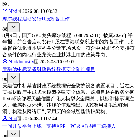
险。
🧭
Nbd
🗓️
2026-08-10 03:32
摩尔线程启动发行H股筹备工作
88
8月9日，国产GPU龙头摩尔线程（688795.SH）披露2026年半
年报，并公告启动发行H股在香港联交所上市的筹备工作。此
举旨在优化资本结构并分散市场风险，符合中国证监会支持符
合条件的内地行业龙头企业赴港上市的政策导向。
🧭
Nbd/Industry
🗓️
2026-08-10 03:05
天融信中标某省财政系统数据安全防护项目
90
天融信中标某省财政系统数据安全防护设备购置项目，旨在为
某省财政厅生成式大模型搭建安全体系。该项目将在政务外网
IPv6环境部署天融信国产化大模型安全网关，以抵御提示词注
入、敏感数据外泄、违规价值观输出、API滥用及供应链漏
洞，构建从网络层到应用层的全域智能防护架构。
🧭
Nbd
🗓️
2026-08-10 02:44
千问开放平台上线，支持APP、PC及AI眼镜三端接入
88