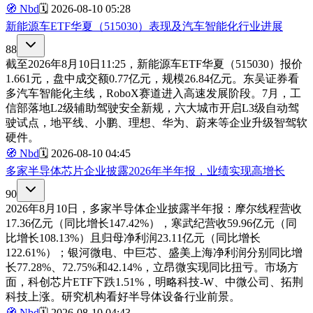
🧭
Nbd
🗓️
2026-08-10 05:28
新能源车ETF华夏（515030）表现及汽车智能化行业进展
88
截至2026年8月10日11:25，新能源车ETF华夏（515030）报价
1.661元，盘中成交额0.77亿元，规模26.84亿元。东吴证券看
多汽车智能化主线，RoboX赛道进入高速发展阶段。7月，工
信部落地L2级辅助驾驶安全新规，六大城市开启L3级自动驾
驶试点，地平线、小鹏、理想、华为、蔚来等企业升级智驾软
硬件。
🧭
Nbd
🗓️
2026-08-10 04:45
多家半导体芯片企业披露2026年半年报，业绩实现高增长
90
2026年8月10日，多家半导体企业披露半年报：摩尔线程营收
17.36亿元（同比增长147.42%），寒武纪营收59.96亿元（同
比增长108.13%）且归母净利润23.11亿元（同比增长
122.61%）；银河微电、中巨芯、盛美上海净利润分别同比增
长77.28%、72.75%和42.14%，立昂微实现同比扭亏。市场方
面，科创芯片ETF下跌1.51%，明略科技-W、中微公司、拓荆
科技上涨。研究机构看好半导体设备行业前景。
🧭
Nbd
🗓️
2026-08-10 04:43