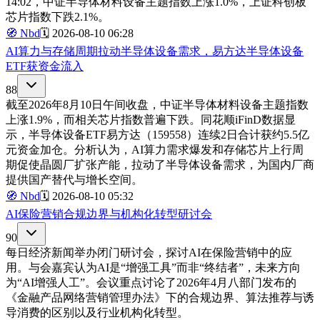
14:02，中证半导体材料设备主题指数上涨1.0%，上证科创板
芯片指数下跌2.1%。
🧭
Nbd
🗓️
2026-08-10 06:28
AI算力与存储周期拉动半导体设备需求，易方达半导体设备
ETF获资金流入
88
截至2026年8月10日午间收盘，中证半导体材料设备主题指数
上涨1.9%，而相关芯片指数普遍下跌。同花顺iFinD数据显
示，半导体设备ETF易方达（159558）连续2日合计获约5.5亿
元资金加仓。分析认为，AI算力需求爆发和存储芯片上行周
期促使晶圆厂扩张产能，拉动了半导体设备需求，为国内厂商
提供国产替代与增长空间。
🧭
Nbd
🗓️
2026-08-10 05:32
AI保险营销合规边界与机构化转型研讨会
90
每日经济新闻举办闭门研讨会，探讨AI在保险营销中的应
用。与会嘉宾认为AI是“增强工具”而非“终结者”，未来方向
为“AI增强人工”。会议重点讨论了2026年4月八部门发布的
《金融产品网络营销管理办法》下的合规边界、算法推荐与诱
导消费的区别以及行业机构化转型。