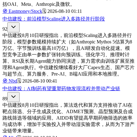
括OAI、Meta、Anthropic及微软。
🧭
Eastmoney/Stock
🗓️
2026-08-10 01:11
中信建投：前沿模型Scaling进入多路径并行阶段
92
中信建投8月10日研报指出，前沿模型Scaling进入多路径并行
阶段，模型参数规模持续扩大（如Anthropic Mythos 5估算为8
万亿、字节预训练最高10万亿），且AI研发自动化提速。模
型竞争正由单一参数扩张转向预训练、强化学习、推理时计
算、RSI及长期Agent能力协同演进，算力需求由训练扩展至推
理和Agent执行。中信建投继续看好大厂Capex生态、国产芯片
与超节点、算力服务、Pre-AI、B端AI应用和本地推理。
🧭
Nbd
🗓️
2026-08-10 00:41
中信建投：AI制药有望重塑药物发现流程并带动产业链
89
中信建投8月10日研报指出，算法迭代和算力支持推动了AI在
靶点筛选、分子生成及优化、ADMET预测、晶型预测及合成
路线筛选等领域的应用。AIDD有望提高早期药物筛选的效率
与成功率，增加干实验投入并带动湿实验需求，从而为下游产
业链带来增量。