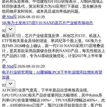
新药和头部券商。中信建投8月10日研报表示，AI制药领域正
经历快速迭代，算法和算力为AI应用打下基础，旨在解决传
统药物开发时间长、成本高且成功率低的问题。
🧭
Nbd
🗓️
2026-08-10 01:39
SK海力士发布375层V10 NAND及芯片产业链市场动态
92
截至8月7日，芯片产业链震荡反弹，科创芯片ETF、机器人
ETF等相关基金及绿的谐波、寒武纪等个股上涨。SK海力士
在FMS 2026峰会上确认，新一代V10 NAND采用375层堆叠设
计，是其首款采用晶圆键合技术的NAND产品，每瓦性能达上
代产品的2.5倍，专为AI基础设施优化，计划2027年上半年量
产。
🧭
Nbd
🗓️
2026-08-10 01:29
电子行业研究周报：AI覆铜板/PCB下半年业绩环比增长有望
加速
92
AI PCB行业景气度高，下半年新品拉货将推高业绩。
GPU/TPU/ASIC相关产品价值量同比大幅增长，其中Rubin系
列单GPU价值量增幅达100%+，TPUV8系列增幅达400%+。此
外，AMD的Helios已投产，预计Q3末开始首批出货，客户包