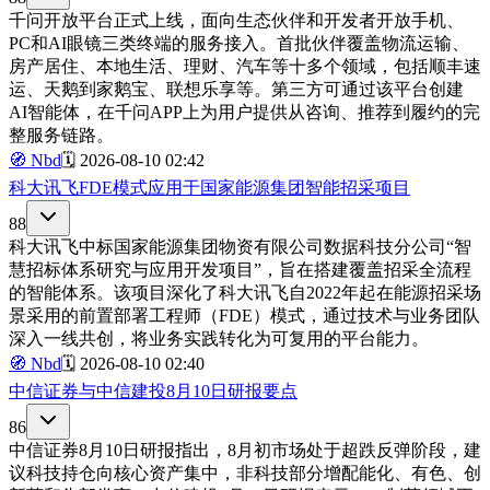
千问开放平台正式上线，面向生态伙伴和开发者开放手机、
PC和AI眼镜三类终端的服务接入。首批伙伴覆盖物流运输、
房产居住、本地生活、理财、汽车等十多个领域，包括顺丰速
运、天鹅到家鹅宝、联想乐享等。第三方可通过该平台创建
AI智能体，在千问APP上为用户提供从咨询、推荐到履约的完
整服务链路。
🧭
Nbd
🗓️
2026-08-10 02:42
科大讯飞FDE模式应用于国家能源集团智能招采项目
88
科大讯飞中标国家能源集团物资有限公司数据科技分公司“智
慧招标体系研究与应用开发项目”，旨在搭建覆盖招采全流程
的智能体系。该项目深化了科大讯飞自2022年起在能源招采场
景采用的前置部署工程师（FDE）模式，通过技术与业务团队
深入一线共创，将业务实践转化为可复用的平台能力。
🧭
Nbd
🗓️
2026-08-10 02:40
中信证券与中信建投8月10日研报要点
86
中信证券8月10日研报指出，8月初市场处于超跌反弹阶段，建
议科技持仓向核心资产集中，非科技部分增配能化、有色、创