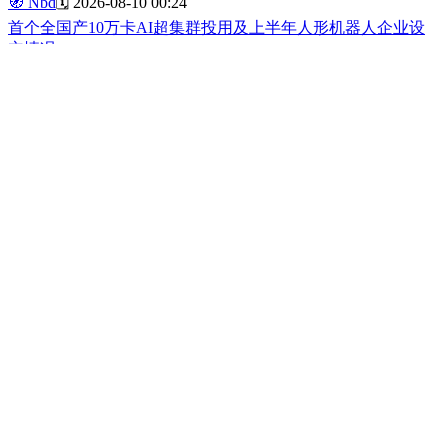
🧭
Nbd
🗓️
2026-08-10 00:24
首个全国产10万卡AI超集群投用及上半年人形机器人企业设
立情况
92
首个全国产10万卡人工智能超集群在国家超算互联网郑州核心
节点正式投用，标志着我国算力基础设施进入10万卡级部署阶
段。同时，市场监管总局数据显示，2026年上半年人形机器人
领域新设企业11.6万户，同比增长9.5%。
🧭
Nbd/Industry
🗓️
2026-08-09 23:04
我国发现首个独立锗酸盐新矿物“乌斯河锗矿”
89
2026年8月9日报道，我国发现了首个独立锗酸盐新矿物“乌斯
河锗矿”。锗是半导体、光纤通信、太阳能电池等领域不可或
缺的战略性关键金属。
🧭
Nbd
🗓️
2026-08-09 16:31
AI进入L3智能体时代
90
阶跃星辰联合创始人、CTO朱亦博在第二十届沙利文全球增
长、科创与领导力峰会上表示，AI已进入L3时代，即能够思