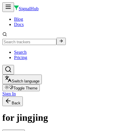
SignalHub
Blog
Docs
Search
Pricing
Switch language
Toggle Theme
Sign In
Back
for jingjing