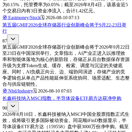
为0.15%，托管费率为0.05%；截至2026年8月4日，该基金近5
个交易日内有3日资金净流入，合计1.42亿元。
🧭
Eastmoney/Stock
🗓️
2026-08-10 07:13
第五届GMIF2026全球存储器行业创新峰会将于9月22-23日举
行
87
第五届GMIF2026全球存储器行业创新峰会将于2026年9月22日
至23日在中国深圳举行。文章指出，AI产业正进入以推理效
率和智能体落地为核心的新阶段，存储正从后台数据保存资源
升级为支撑Token生成、缓存、检索、调度与沉淀的关键底
座。同时，AI负载正向云、边、端协同演进，存储产业的竞
争逻辑也从单点产品性能延伸至系统协同、场景适配、生态整
合与供应链韧性。
🧭
Nbd/Industry
🗓️
2026-08-10 07:03
长鑫科技纳入MSCI指数，半导体设备ETF易方达获净申购
90
2026年8月10日，长鑫科技被纳入MSCI中国全股票指数正式生
效，或将吸引更多国际被动资金。同花顺iFinD数据显示，半
导体设备ETF易方达（159558）盘中获3000万份净申购。截至